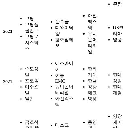
쿠팡
아진
쿠팡
산수골
엑스
쿠팡풀
디와이덕
텍
DS코
필먼트
2023
양
유니
리아
쿠팡로
평화발레
온머
영풍
지스틱
오
티리
스
얼
에스아이
수도정
한화
이
밀
기계
현대
이송
프로솔
한금
정밀
EMC
2021
유니온머
아주스
정광
현대
티리얼
틸
테크
제철
아진엑스
웰진
영풍
텍
영창
금호석
동양
케미
테스크