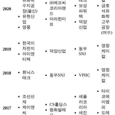
유화학
테크
칼
㈜에프씨
수지공
보성
금호
코리아랜
2020
장(울산)
파워
석유
드
유현산
텍
화학
아라한미
업
덕양
고무
트
영풍
산업
공장
(여수)
한국이
영창
차전지
동우
2019
덕양산업
케미
아이엔
SNJ
칼
티텍
영창
휘닉스
2018
동우SNJ
VPHC
케미
테크
칼
타이
조선선
셰플
코에
재
러코
이엠
CS홀딩스
케이앤
리아
피
2017
평화발레
씨
세진
도레