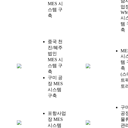
남
MES 시
업
스템 구
WM
축
시
템 
축
중국 천
진/혜주
ME
법인
시
MES 시
템 
스템 구
축
축
(스
구미 공
트
장 MES
토리
시스템
구축
구
포항사업
공
장 MES
물
시스템
관