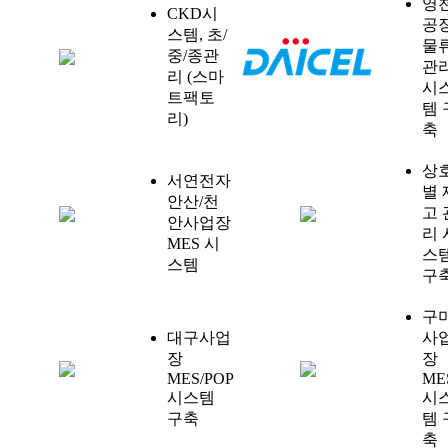
영
CKD시
공
스템, 초/
물
중/종관
관
리 (스마
시
트팩토
템 
리)
축
상
서연전자
별 
안산/천
고 
안사업장
리 
MES 시
스
스템
구
구
대구사업
사
장
장
MES/POP
ME
시스템
시
구축
템 
축