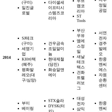
루브
(구미)
다이셀세
정밀
캠코
일진글
이프티시
공업
리아
로벌
스템즈코
ST
리아
Tools
부산
서연
우유
SJ테크
전자
엠에
(구미)
건우금속
경주
스정
세명기
조일알미
발레
밀
업
늄
오
새날
2014
KH바텍
현대제철
한중
테크
(혜주)
(당진)
엔씨
텍스
평화발
화승알앤
에스
건화
레오(대
에이
자원
트렐
구/심양)
순환
러보
센터
그
대성
STX솔라
부미
한중
전자
DYSK(터
베이링
엔씨
삼익
키)