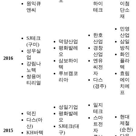
오
원익큐
하이
이첨
앤씨
테크
단소
재
민영
한호
산업
SJ테크
덕양산업
산업
삼일
(구미)
평화발레
경창
방직
성우실
오
산업
화인
업
2016
삼보하이
엔유
플라
강림나
텍
씨전
텍
노텍
루브캠코
자
효림
쌍용머
리아
다스
에이
티리얼
(경주)
치에
프
일지
성일기업
테크
덕진
평화발레
현대
스마
다스(아
오
제철
트전
산)
SJ테크(대
(순천)
2015
자
KH바텍
구)
다우