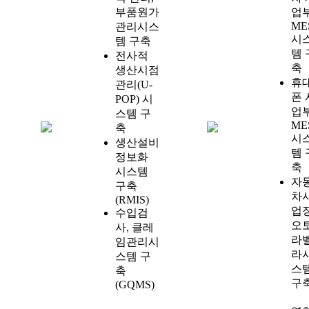
부품원가
업
ME
관리시스
시
템 구축
템 
전사적
축
생산시점
휴
관리(U-
폰 
POP) 시
업
스템 구
ME
축
시
생산설비
템 
정보화
축
시스템
자
구축
차
(RMIS)
업
수입검
오
사, 클레
라
임관리시
라
스템 구
스
축
구
(GQMS)