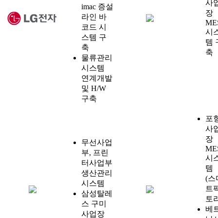
사
imac 증설
장
라인 바
ME
코드 시
시
스템 구
템 
축
축
물류관리
시스템
연계개발
및 H/W
구축
포
사
장
무선사업
ME
부, 프린
시
터사업부
템
생산관리
(스
시스템
트
삼성탈레
토리
스 구미
베
사업장