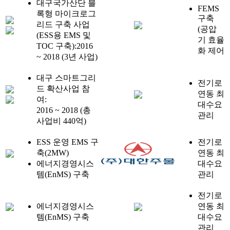
대구국가산단 블
FEMS
록형 마이크로그
구축
리드 구축 사업
(공압
(ESS용 EMS 및
기 효율
TOC 구축):2016
화 제어
~ 2018 (3년 사업)
대구 스마트그리
전기로
드 확산사업 참
연동 최
여:
대수요
2016 ~ 2018 (총
관리
사업비 440억)
ESS 운영 EMS 구
전기로
축(2MW)
연동 최
에너지경영시스
대수요
템(EnMS) 구축
관리
전기로
에너지경영시스
연동 최
템(EnMS) 구축
대수요
관리