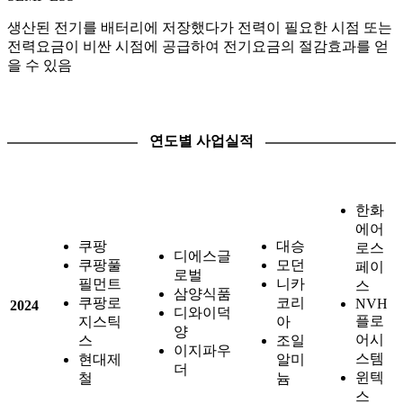
생산된 전기를 배터리에 저장했다가 전력이 필요한 시점 또는
전력요금이 비싼 시점에 공급하여 전기요금의 절감효과를 얻
을 수 있음
연도별 사업실적
한화
에어
쿠팡
대승
로스
디에스글
쿠팡풀
모던
페이
로벌
필먼트
니카
스
삼양식품
쿠팡로
코리
NVH
2024
디와이덕
플로
지스틱
아
양
어시
스
조일
이지파우
스템
현대제
알미
더
윈텍
철
늄
스