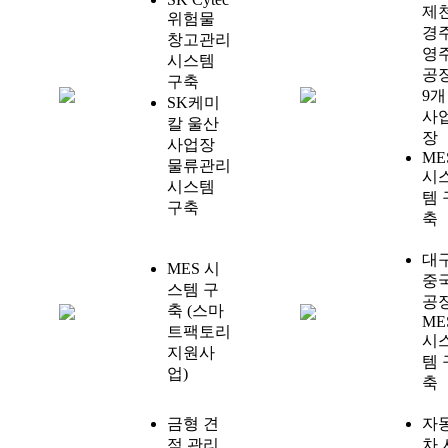
제천
위험물
경주
창고관리
영
시스템
공
구축
9개
SK케미
사
칼 울산
장
사업장
ME
물류관리
시
시스템
템 
구축
축
대구
MES 시
중
스템 구
공
축 (스마
ME
트팩토리
시
지원사
템 
업)
축
금형 견
자
적 관리,
차 