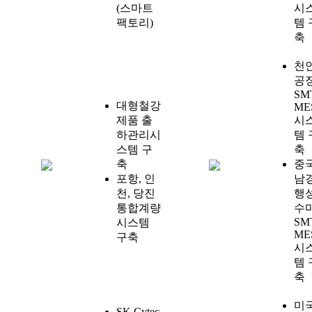
(스마트
시
팩토리)
템 
축
천
공
SM
대형철강
ME
제품 출
시
하관리시
템 
스템 구
축
축
중
포항, 인
남
천, 당진
행
통합계량
수
SM
시스템
ME
구축
시
템 
축
미국
SK Cytec