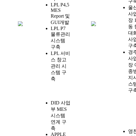
구
LPL P4,5
울
MES
사
Report 및
장 
GUI개발
동 
LPL P7
대
물류관리
사
시스템
구
구축
경
LPL 서비
사
스 창고
장 
관리 시
종
스템 구
지
축
스
구
DID 사업
부 MES
시스템
연계 구
축
영
APPLE