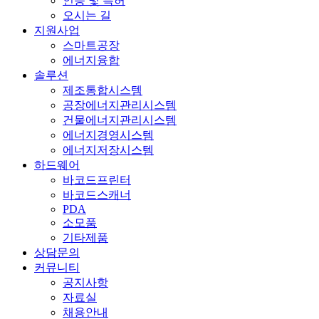
인증 및 특허
오시는 길
지원사업
스마트공장
에너지융합
솔루션
제조통합시스템
공장에너지관리시스템
건물에너지관리시스템
에너지경영시스템
에너지저장시스템
하드웨어
바코드프린터
바코드스캐너
PDA
소모품
기타제품
상담문의
커뮤니티
공지사항
자료실
채용안내