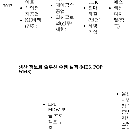
아트
에스
THK
대아금속
2013
현대
삼영전
행성
공업
제철
자공업
디지
일진글로
(인천)
KH바텍
털(중
벌(경주/
세명
(천진)
국)
제천)
기업
생산 정보화 솔루션 수행 실적 (MES, POP,
WMS)
울
사
LPL
장 
MDW 모
종
듈 프로
지
젝트 구
스
축