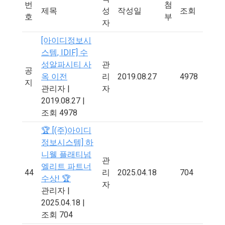
번
첨
제목
성
작성일
조회
호
부
자
[아이디정보시
스템, IDIF] 수
성알파시티 사
관
공
옥 이전
리
2019.08.27
4978
지
관리자
|
자
2019.08.27
|
조회 4978
🏆 [(주)아이디
정보시스템] 하
니웰 플래티넘
관
엘리트 파트너
44
리
2025.04.18
704
수상! 🏆
자
관리자
|
2025.04.18
|
조회 704