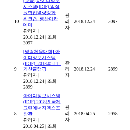
[교육] 아이디정보
시스템(IDIF) 임직
원협업역량강화
관
워크숍_평산아카
10
리
2018.12.24
3097
데미
자
관리자
|
2018.12.24
|
조회
3097
[명랑체육대회] 아
이디정보시스템
관
(IDIF)_2018.05.11_
9
가산글램핑
리
2018.12.24
2899
관리자
|
자
2018.12.24
|
조회
2899
아이디정보시스템
(IDIF) 2018년 국제
관
그린에너지엑스포
리
8
2018.04.25
2958
참관
자
관리자
|
2018.04.25
|
조회