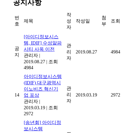
공지사항
작
번
첨
제목
성
작성일
조회
호
부
자
[아이디정보시스
템, IDIF] 수성알파
관
공
시티 사옥 이전
리
2019.08.27
4984
지
관리자
|
자
2019.08.27
|
조회
4984
아이디정보시스템
(IDIF) 대구광역시
관
이노비즈 혁신기
리
14
2019.03.19
2972
업 포상
자
관리자
|
2019.03.19
|
조회
2972
[송년회] 아이디정
보시스템