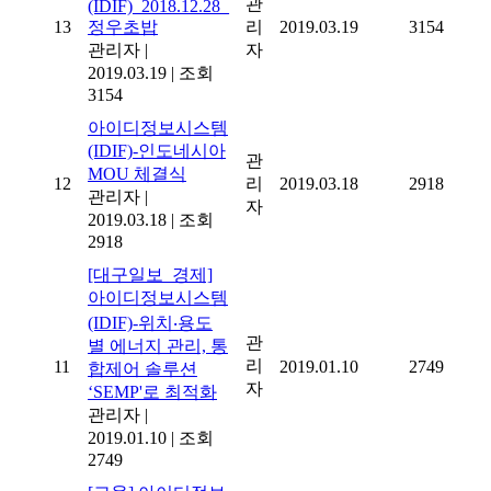
관
(IDIF)_2018.12.28_
13
정우초밥
리
2019.03.19
3154
관리자
|
자
2019.03.19
|
조회
3154
아이디정보시스템
(IDIF)-인도네시아
관
MOU 체결식
12
리
2019.03.18
2918
관리자
|
자
2019.03.18
|
조회
2918
[대구일보_경제]
아이디정보시스템
(IDIF)-위치‧용도
관
별 에너지 관리, 통
리
11
2019.01.10
2749
합제어 솔루션
자
‘SEMP'로 최적화
관리자
|
2019.01.10
|
조회
2749