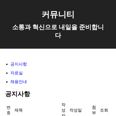
커뮤니티
소통과 혁신으로 내일을 준비합니
다
공지사항
자료실
채용안내
공지사항
작
번
첨
제목
성
작성일
조회
호
부
자