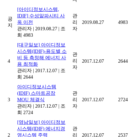
[아이디정보시스템,
IDIF] 수성알파시티 사
관
공
옥 이전
리
2019.08.27
4983
지
관리자
|
2019.08.27
|
조
자
회 4983
[대구일보] 아이디정보
시스템(IDIF)-용도별 소
관
비 등 측정해 에너지 사
리
4
2017.12.07
2644
용 최적화
자
관리자
|
2017.12.07
|
조
회 2644
아이디정보시스템
(IDIF) 스마트공장
관
3
MOU 체결식
리
2017.12.07
2724
관리자
|
2017.12.07
|
조
자
회 2724
[영남일보] 아이디정보
시스템(IDIF) 에너지경
관
2
영시스템 주력
리
2017.12.07
2537