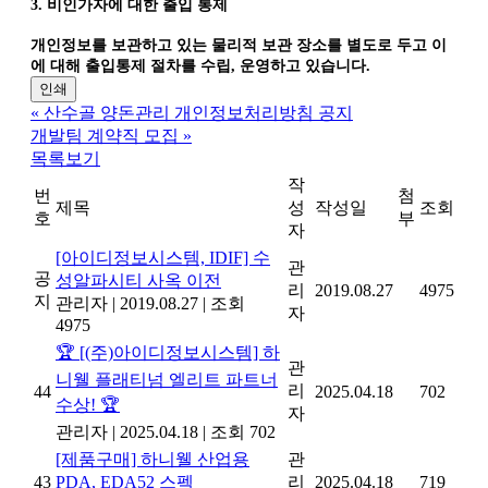
3. 비인가자에 대한 출입 통제
개인정보를 보관하고 있는 물리적 보관 장소를 별도로 두고 이
에 대해 출입통제 절차를 수립, 운영하고 있습니다.
인쇄
«
산수골 양돈관리 개인정보처리방침 공지
개발팀 계약직 모집
»
목록보기
작
번
첨
제목
성
작성일
조회
호
부
자
[아이디정보시스템, IDIF] 수
관
공
성알파시티 사옥 이전
리
2019.08.27
4975
지
관리자
|
2019.08.27
|
조회
자
4975
🏆 [(주)아이디정보시스템] 하
관
니웰 플래티넘 엘리트 파트너
리
44
2025.04.18
702
수상! 🏆
자
관리자
|
2025.04.18
|
조회 702
[제품구매] 하니웰 산업용
관
43
PDA, EDA52 스펙
리
2025.04.18
719