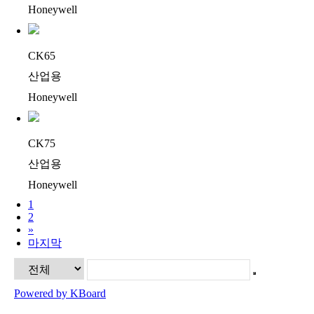
Honeywell
CK65
산업용
Honeywell
CK75
산업용
Honeywell
1
2
»
마지막
Powered by KBoard