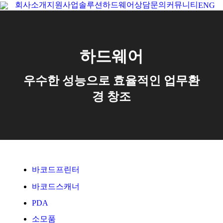
회사소개
지원사업
솔루션
하드웨어
상담문의
커뮤니티
ENG
Se
하드웨어
우수한 성능으로 효율적인 업무환
경 창조
바코드프린터
바코드스캐너
PDA
소모품