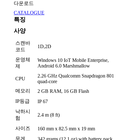
다운로드
CATALOGUE
특징
사양
스캔바
1D,2D
코드
운영체
Windows 10 IoT Mobile Enterprise,
Android 6.0 Marshmallow
제
2.26 GHz Qualcomm Snapdragon 801
CPU
quad-core
메모리
2 GB RAM, 16 GB Flash
IP등급
IP 67
낙하시
2.4 m (8 ft)
험
사이즈
160 mm x 82.5 mm x 19 mm
무게
342 grams (12.1 oz) with battery pack