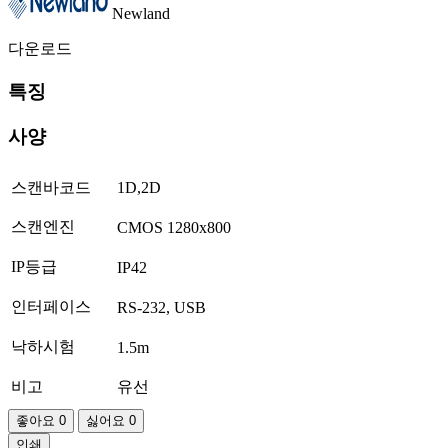
Newland
다운로드
특징
사양
스캔바코드
1D,2D
스캔엔진
CMOS 1280x800
IP등급
IP42
인터페이스
RS-232, USB
낙하시험
1.5m
비고
유선
좋아요
0
싫어요
0
인쇄