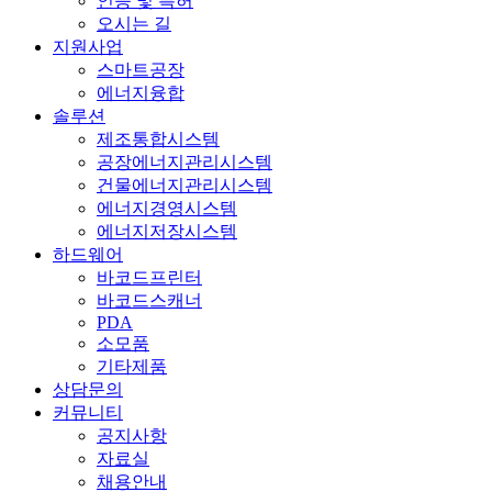
인증 및 특허
오시는 길
지원사업
스마트공장
에너지융합
솔루션
제조통합시스템
공장에너지관리시스템
건물에너지관리시스템
에너지경영시스템
에너지저장시스템
하드웨어
바코드프린터
바코드스캐너
PDA
소모품
기타제품
상담문의
커뮤니티
공지사항
자료실
채용안내